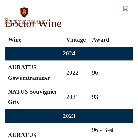
Doctor Wine
Wine
Vintage
Award
2024
AURATUS
2022
96
Gewürztraminer
NATUS Souvignier
2021
93
Gris
2023
96 - Best
AURATUS