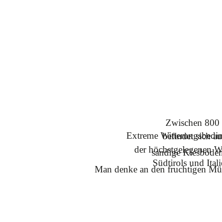
Zwischen 800 
Extreme Witterungsbedin
befindet sich a
der höchstgelegenen W
sandige Kiesböden 
Südtirols und Ital
Man denke an den fruchtigen Müll