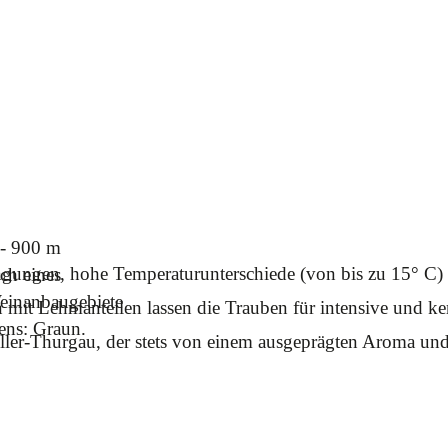
- 900 m
gungen, hohe Temperaturunterschiede (von bis zu 15° C)
uch eines
einanbaugebiete
mit Lehmanteilen lassen die Trauben für intensive und ke
iens: Graun.
er-Thurgau, der stets von einem ausgeprägten Aroma und e