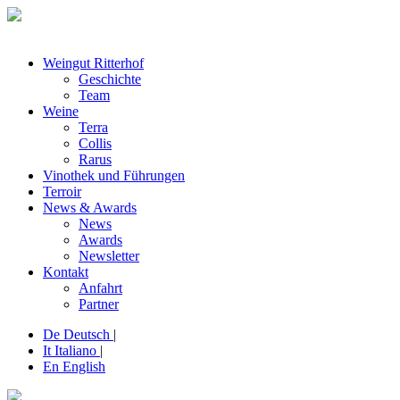
Weingut Ritterhof
Geschichte
Team
Weine
Terra
Collis
Rarus
Vinothek und Führungen
Terroir
News & Awards
News
Awards
Newsletter
Kontakt
Anfahrt
Partner
De
Deutsch
|
It
Italiano
|
En
English