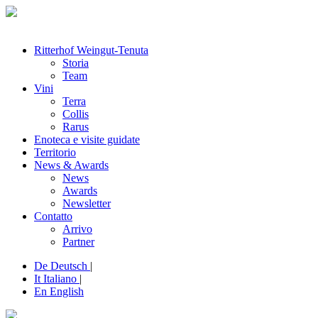
Ritterhof Weingut-Tenuta
Storia
Team
Vini
Terra
Collis
Rarus
Enoteca e visite guidate
Territorio
News & Awards
News
Awards
Newsletter
Contatto
Arrivo
Partner
De
Deutsch
|
It
Italiano
|
En
English