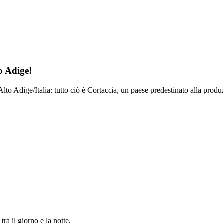
o Adige!
 in Alto Adige/Italia: tutto ciò è Cortaccia, un paese predestinato alla prod
ra il giorno e la notte,