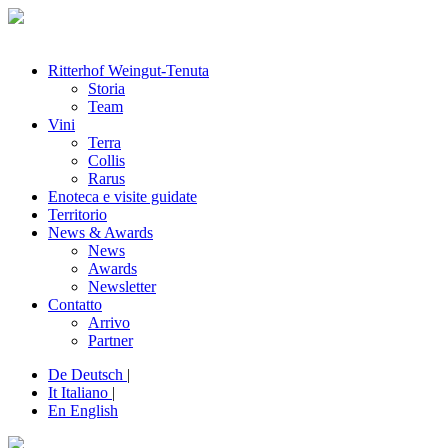
Ritterhof Weingut-Tenuta
Storia
Team
Vini
Terra
Collis
Rarus
Enoteca e visite guidate
Territorio
News & Awards
News
Awards
Newsletter
Contatto
Arrivo
Partner
De
Deutsch
|
It
Italiano
|
En
English