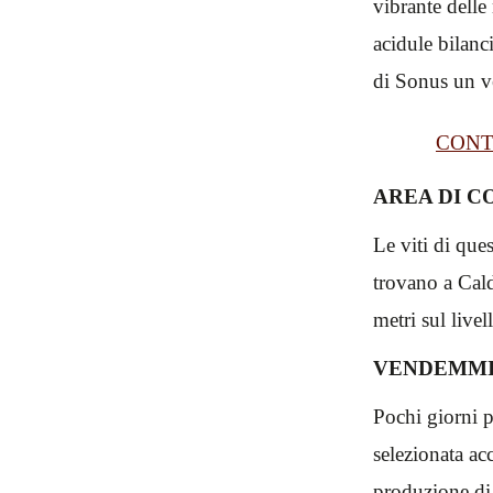
vibrante delle 
acidule bilanc
di Sonus un v
CONT
AREA DI C
Le viti di que
trovano a Cal
metri sul livel
VENDEMMI
Pochi giorni p
selezionata a
produzione di 2