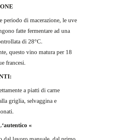
IONE
 periodo di macerazione, le uve
ngono fatte fermentare ad una
ntrollata di 28°C.
te, questo vino matura per 18
ue francesi.
NTI:
ettamente a piatti di carne
 alla griglia, selvaggina e
onati.
‘autentico «
dal lavoro manuale, dal primo