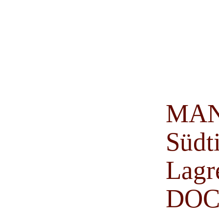
MA
Südti
Lagr
DO