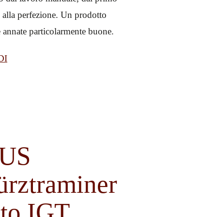
alla perfezione. Un prodotto
le annate particolarmente buone.
DI
US
rztraminer
ito IGT