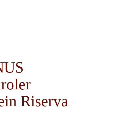
NUS
roler
ein Riserva
C