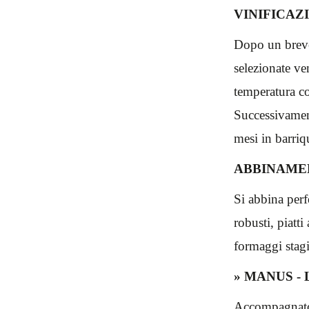
VINIFICAZ
Dopo un breve
selezionate ve
temperatura co
Successivamen
mesi in barriq
ABBINAME
Si abbina perf
robusti, piatti
formaggi stagi
» MANUS - L
Accompagnato 