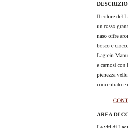
DESCRIZIO
Il colore del 
un rosso grana
naso offre arom
bosco e ciocco
Lagrein Manus
e carnosi con 
pienezza vellu
concentrato e 
CONT
AREA DI C
Le viti di Lag