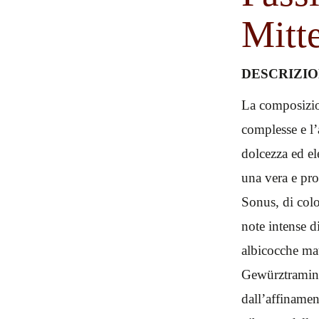
Mitt
DESCRIZIO
La composizion
complesse e l’
dolcezza ed el
una vera e pro
Sonus, di colo
note intense 
albicocche ma
Gewürztramine
dall’affinamen