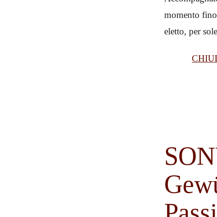
momento fino 
eletto, per so
CHIU
SON
Gewü
Pass