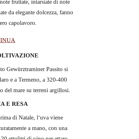
note fruttate, intarsiate di note
iate da elegante dolcezza, fanno
ero capolavoro.
INUA
OLTIVAZIONE
sto Gewürztraminer Passito si
daro e a Termeno, a 320-400
lo del mare su terreni argillosi.
A E RESA
rima di Natale, l‘uva viene
ccuratamente a mano, con una
0 ettolitri di vino per ettaro.