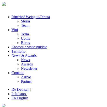
Ritterhof Weingut-Tenuta
Storia
Team
Vini
Terra
Collis
Rarus
Enoteca e visite guidate
Territorio
News & Awards
News
Awards
Newsletter
Contatto
Arrivo
Partner
De
Deutsch
|
It
Italiano
|
En
English