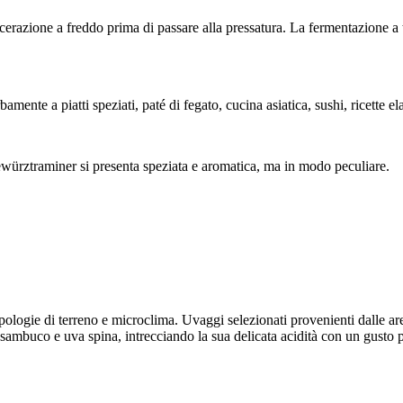
azione a freddo prima di passare alla pressatura. La fermentazione a te
ente a piatti speziati, paté di fegato, cucina asiatica, sushi, ricette el
würztraminer si presenta speziata e aromatica, ma in modo peculiare.
ologie di terreno e microclima. Uvaggi selezionati provenienti dalle ar
i sambuco e uva spina, intrecciando la sua delicata acidità con un gusto 